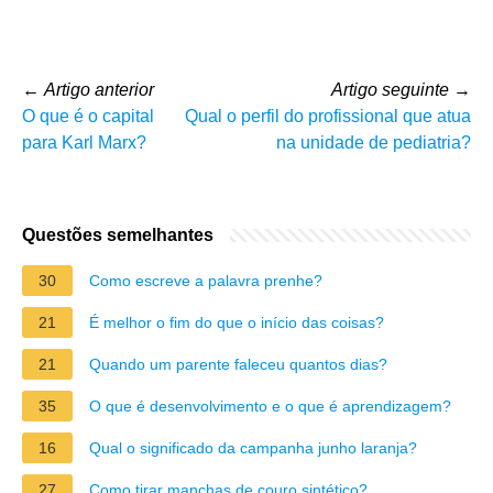
←
Artigo anterior
Artigo seguinte
→
O que é o capital
Qual o perfil do profissional que atua
para Karl Marx?
na unidade de pediatria?
Questões semelhantes
30
Como escreve a palavra prenhe?
21
É melhor o fim do que o início das coisas?
21
Quando um parente faleceu quantos dias?
35
O que é desenvolvimento e o que é aprendizagem?
16
Qual o significado da campanha junho laranja?
27
Como tirar manchas de couro sintético?