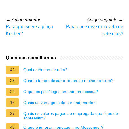
←
Artigo anterior
Artigo seguinte
→
Para que serve a pinça
Para que serve uma vela de
Kocher?
sete dias?
Questões semelhantes
42
Qual antônimo de ruim?
23
Quanto tempo deixar a roupa de molho no cloro?
24
O que os psicólogos anotam na pessoa?
16
Quais as vantagens de ser endomorfo?
27
Quais os valores pagos ao empregado que fique de
sobreaviso?
43
O que é ignorar mensagem no Messenger?