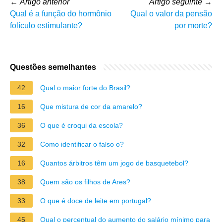
←
Artigo anterior
Artigo seguinte
→
Qual é a função do hormônio
Qual o valor da pensão
folículo estimulante?
por morte?
Questões semelhantes
42
Qual o maior forte do Brasil?
16
Que mistura de cor da amarelo?
36
O que é croqui da escola?
32
Como identificar o falso o?
16
Quantos árbitros têm um jogo de basquetebol?
38
Quem são os filhos de Ares?
33
O que é doce de leite em portugal?
45
Qual o percentual do aumento do salário mínimo para