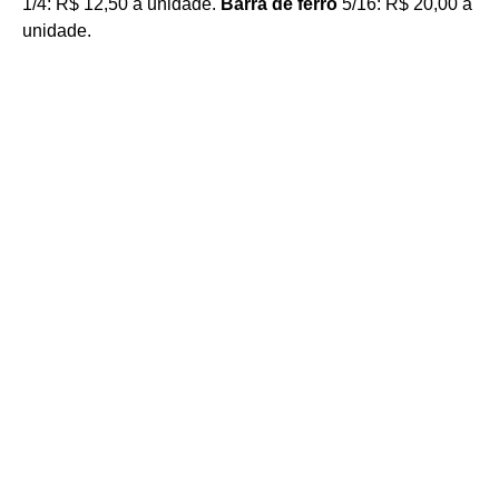
1/4: R$ 12,50 a unidade.
Barra de ferro
5/16: R$ 20,00 a
unidade.