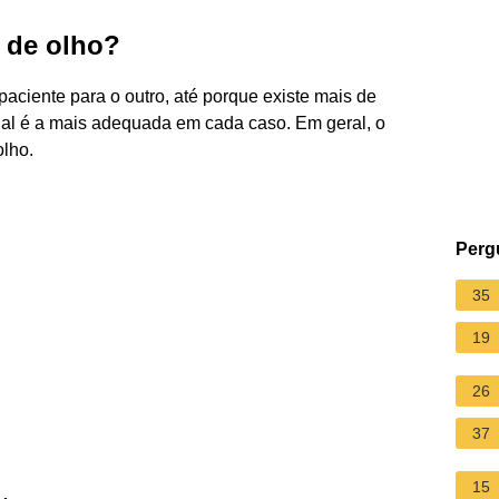
 de olho?
paciente para o outro, até porque existe mais de
qual é a mais adequada em cada caso. Em geral, o
olho.
Perg
35
19
26
37
15