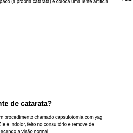
 opaco (a própria catarata) e coloca uma lente artificial
te de catarata?
o um procedimento chamado capsulotomia com yag
le é indolor, feito no consultório e remove de
lecendo a visão normal.