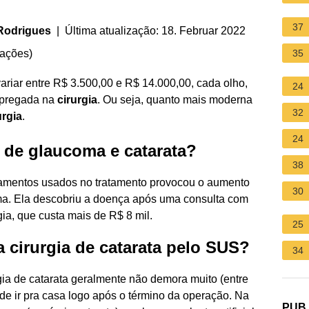
37
 Rodrigues
| Última atualização: 18. Februar 2022
iações
)
35
riar entre R$ 3.500,00 e R$ 14.000,00, cada olho,
24
empregada na
cirurgia
. Ou seja, quanto mais moderna
32
urgia
.
24
 de glaucoma e catarata?
38
camentos usados no tratamento provocou o aumento
30
oma. Ela descobriu a doença após uma consulta com
ia, que custa mais de R$ 8 mil.
25
cirurgia de catarata pelo SUS?
34
rgia de catarata geralmente não demora muito (entre
de ir pra casa logo após o término da operação. Na
PUB