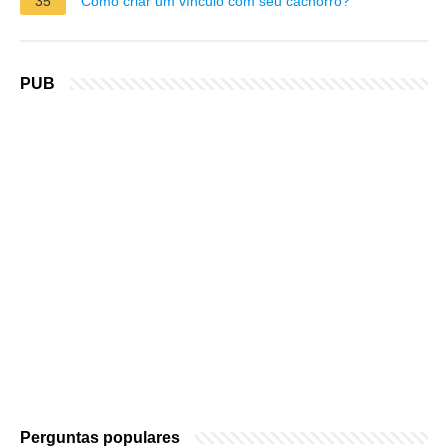
35
Como criar um vínculo com seu cachorro?
PUB
Perguntas populares