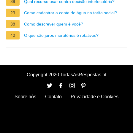
39
Qual recurso usar contra decisão interlocutória?
23
Como cadastrar a conta de água na tarifa social?
38
Como descrever quem é você?
40
O que são juros moratórios é rotativos?
Copyright 2020 TodasAsRespostas.pt
Sobre nós
Contato
Privacidade e Cookies