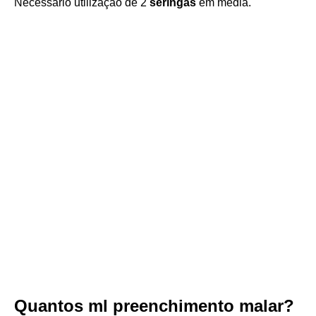
Necessário utilização de 2
seringas
em média.
Quantos ml preenchimento malar?