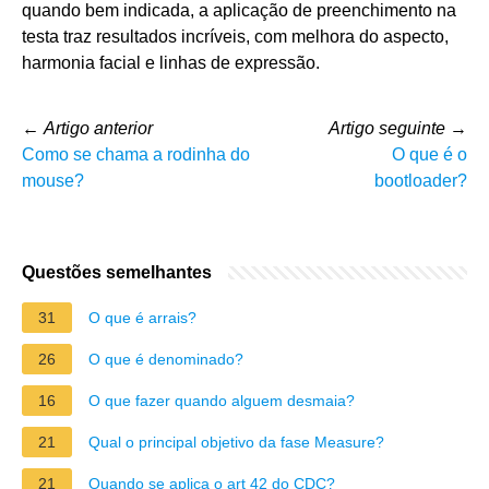
quando bem indicada, a aplicação de preenchimento na
testa traz resultados incríveis, com melhora do aspecto,
harmonia facial e linhas de expressão.
←
Artigo anterior
Artigo seguinte
→
Como se chama a rodinha do
O que é o
mouse?
bootloader?
Questões semelhantes
31
O que é arrais?
26
O que é denominado?
16
O que fazer quando alguem desmaia?
21
Qual o principal objetivo da fase Measure?
21
Quando se aplica o art 42 do CDC?