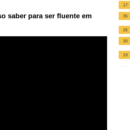
17
o saber para ser fluente em
35
26
30
19