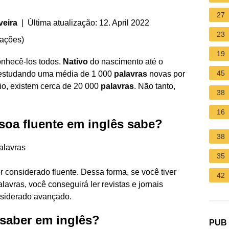
27
veira
| Última atualização: 12. April 2022
23
iações
)
19
onhecê-los todos.
Nativo
do nascimento até o
45
 estudando uma média de 1 000
palavras
novas por
io, existem cerca de 20 000
palavras
. Não tanto,
38
16
oa fluente em inglês sabe?
38
alavras
35
 considerado fluente. Dessa forma, se você tiver
42
avras, você conseguirá ler revistas e jornais
nsiderado avançado.
saber em inglês?
PUB