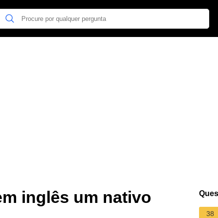
em inglês um nativo
Ques
38