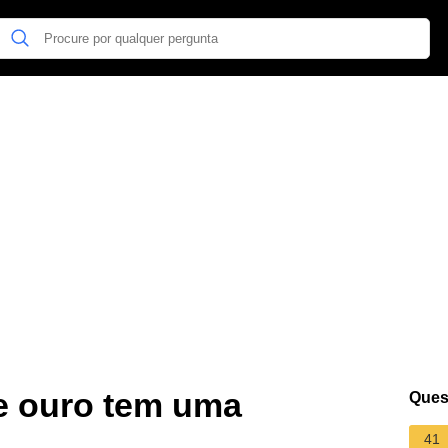
e ouro tem uma
Ques
41