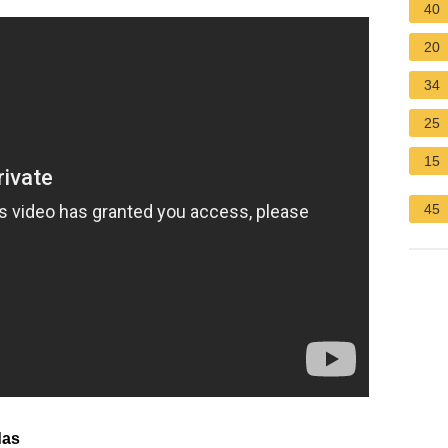
40
20
34
25
15
45
das