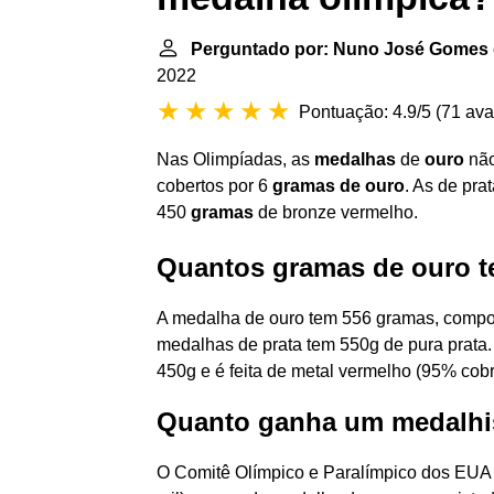
Perguntado por: Nuno José Gomes
2022
Pontuação: 4.9/5
(
71 ava
Nas Olimpíadas, as
medalhas
de
ouro
não
cobertos por 6
gramas de ouro
. As de pra
450
gramas
de bronze vermelho.
Quantos gramas de ouro 
A medalha de ouro tem 556 gramas, compos
medalhas de prata tem 550g de pura prata.
450g e é feita de metal vermelho (95% cobr
Quanto ganha um medalhis
O Comitê Olímpico e Paralímpico dos EUA 