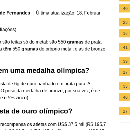
40
 de Fernandes
| Última atualização: 18. Februar
23
liações
)
16
 são feitas só do metal: são 550
gramas
de prata
41
ta
têm
550
gramas
do próprio metal; e as de bronze,
39
tem uma medalha olímpica?
17
ta de 6g de ouro banhado em prata pura. A
33
 O peso da medalha de bronze, por sua vez, é de
40
e e 5% zinco).
ta de ouro olímpico?
17
recompensa os atletas com US$ 37,5 mil (R$ 195,7