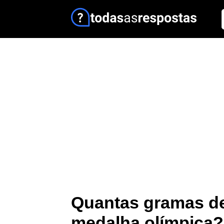
Quantas gramas d
medalha olímpica?