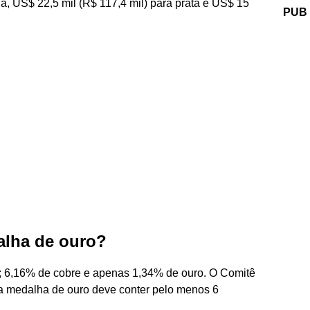
a, US$ 22,5 mil (R$ 117,4 mil) para prata e US$ 15
PUB
alha de ouro?
; 6,16% de cobre e apenas 1,34% de ouro. O Comitê
da medalha de ouro deve conter pelo menos 6