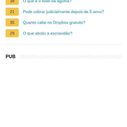
38
O que é o bisel da agulha?
21
Pode cobrar judicialmente depois de 5 anos?
35
Quanto cabe no Dropbox gratuito?
29
O que aboliu a escravidão?
PUB