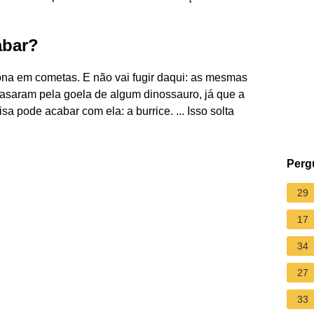
abar?
ona em cometas. E não vai fugir daqui: as mesmas
asaram pela goela de algum dinossauro, já que a
a pode acabar com ela: a burrice. ... Isso solta
Perg
29
17
34
27
33