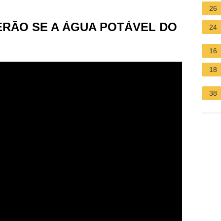
26
ERÃO SE A ÁGUA POTÁVEL DO
24
16
18
38