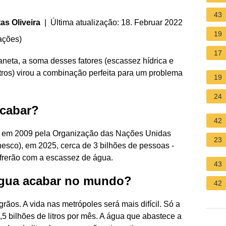
43
as Oliveira
| Última atualização: 18. Februar 2022
19
ações
)
17
aneta, a soma desses fatores (escassez hídrica e
tros) virou a combinação perfeita para um problema
19
.
24
acabar?
42
ado em 2009 pela Organização das Nações Unidas
23
nesco), em 2025, cerca de 3 bilhões de pessoas -
frerão com a escassez de água.
43
 água acabar no mundo?
42
 grãos. A vida nas metrópoles será mais difícil. Só a
 bilhões de litros por mês. A água que abastece a