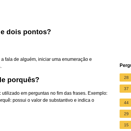
de dois pontos?
ar a fala de alguém, iniciar uma enumeração e
Perg
.
28
 de porquês?
37
ê: utilizado em perguntas no fim das frases. Exemplo:
quê: possui o valor de substantivo e indica o
44
29
15