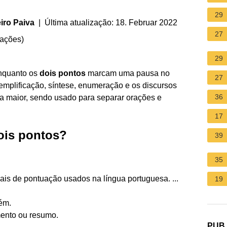
29
iro Paiva
| Última atualização: 18. Februar 2022
27
iações
)
29
Enquanto os
dois pontos
marcam uma pausa no
27
mplificação, síntese, enumeração e os discursos
36
 maior, sendo usado para separar orações e
17
ois pontos?
39
35
nais de pontuação usados na língua portuguesa. ...
19
ém.
mento ou resumo.
PUB