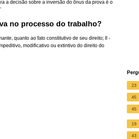
a a decisão sobre a inversão do ônus da prova é o
"
va no processo do trabalho?
nte, quanto ao fato constitutivo de seu direito; II -
peditivo, modificativo ou extintivo do direito do
Perg
23
45
45
19
43