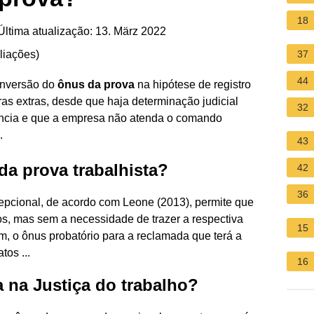
18
ltima atualização: 13. März 2022
liações
)
37
44
inversão do
ônus da prova
na hipótese de registro
as extras, desde que haja determinação judicial
32
ência e que a empresa não atenda o comando
.
43
da prova trabalhista?
42
36
epcional, de acordo com Leone (2013), permite que
os, mas sem a necessidade de trazer a respectiva
15
m, o ônus probatório para a reclamada que terá a
tos ...
16
 na Justiça do trabalho?