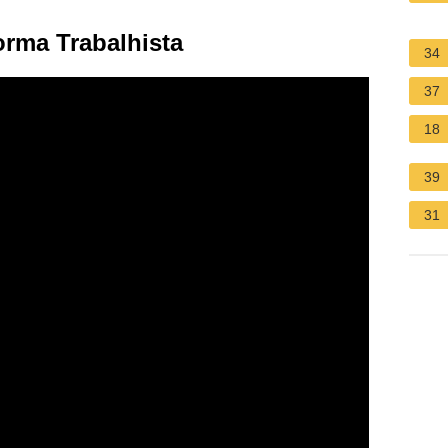
rma Trabalhista
34
37
18
39
31