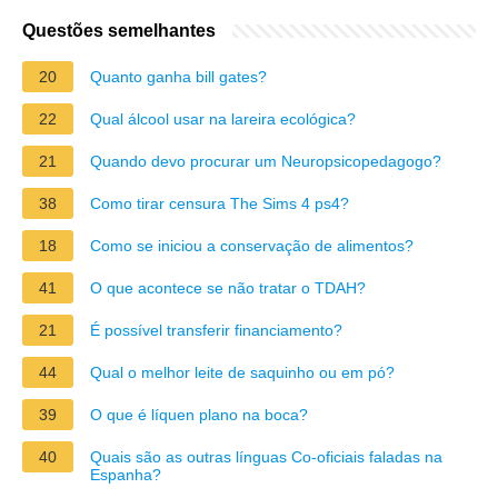
Questões semelhantes
20
Quanto ganha bill gates?
22
Qual álcool usar na lareira ecológica?
21
Quando devo procurar um Neuropsicopedagogo?
38
Como tirar censura The Sims 4 ps4?
18
Como se iniciou a conservação de alimentos?
41
O que acontece se não tratar o TDAH?
21
É possível transferir financiamento?
44
Qual o melhor leite de saquinho ou em pó?
39
O que é líquen plano na boca?
40
Quais são as outras línguas Co-oficiais faladas na
Espanha?