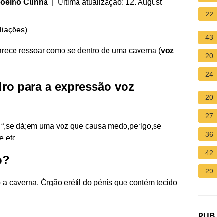
 Coelho Cunha
| Última atualização: 12. August
22
liações
)
43
arece ressoar como se dentro de uma caverna (
voz
20
24
dro para a expressão voz
20
27
a “,se dá;em uma voz que causa medo,perigo,se
36
e etc.
42
o?
29
 a caverna. Órgão erétil do pénis que contém tecido
PUB