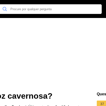
voz cavernosa?
Ques
37