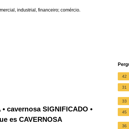
cial, industrial, financeiro; comércio.
Perg
42
31
33
 • cavernosa SIGNIFICADO •
45
 Que es CAVERNOSA
36