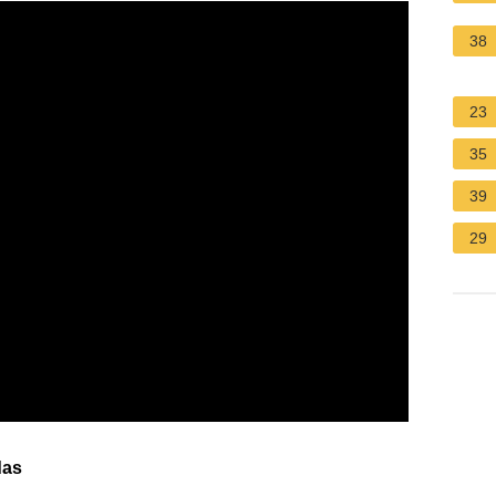
38
23
35
39
29
das