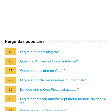
Perguntas populares
42
O que é epidemiologista?
15
Quem já Morreu no Cravo e A Rosa?
28
Quanto é o salário no Catar?
25
O que engorda mais cerveja ou tira gosto?
28
Em que ano o One Piece vai acabar?
19
O que aconteceu durante a primeira metade do século
XX?
15
Quem matou o Zetsu branco?