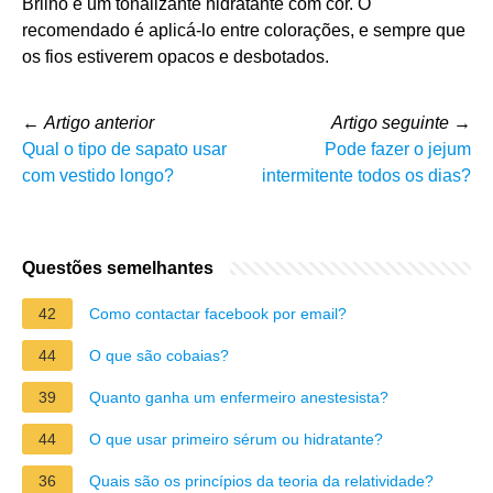
Brilho é um tonalizante hidratante com cor. O
recomendado é aplicá-lo entre colorações, e sempre que
os fios estiverem opacos e desbotados.
←
Artigo anterior
Artigo seguinte
→
Qual o tipo de sapato usar
Pode fazer o jejum
com vestido longo?
intermitente todos os dias?
Questões semelhantes
42
Como contactar facebook por email?
44
O que são cobaias?
39
Quanto ganha um enfermeiro anestesista?
44
O que usar primeiro sérum ou hidratante?
36
Quais são os princípios da teoria da relatividade?