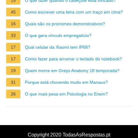
15
O que fazer quando o cabeçote está trincado?
45
Como escrever uma letra com um traço em cima?
16
Quais são os pronomes demonstrativos?
33
O que gera vínculo empregatício?
17
Qual celular da Xiaomi tem IP68?
17
Como fazer para arrumar o teclado do notebook?
19
Quem morre em Greys Anatomy 18 temporada?
31
Porque está chovendo muito em Manaus?
26
O que mais pesa em Psicologia no Enem?
Copyright 2020 TodasAsRespostas.pt