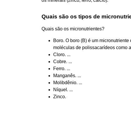
os minerais (zinco, ferro, cálcio).
Quais são os tipos de micronutri
Quais são os micronutrientes?
Boro. O boro (B) é um micronutriente d
moléculas de polissacarídeos como a p
Cloro. ...
Cobre. ...
Ferro. ...
Manganês. ...
Molibdênio. ...
Níquel. ...
Zinco.