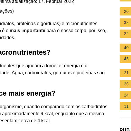
ltima atualização: 17. Februar 2022
iações
)
20
38
idratos, proteínas e gorduras) e micronutrientes
o é o
mais importante
para o nosso corpo, por isso,
22
idades.
40
acronutrientes?
45
trientes que ajudam a fornecer energia e o
ade. Água, carboidratos, gorduras e proteínas são
21
26
ce mais energia?
24
31
o organismo, quando comparado com os carboidratos
sui aproximadamente 9 kcal, enquanto que a mesma
esentam cerca de 4 kcal.
PUB