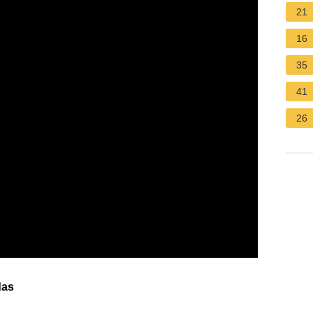
21
16
35
41
26
das