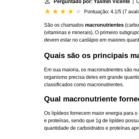
Perguntado por: Yasmin Vicente
| Ú
Pontuação: 4.1/5
(
7 aval
São os chamados
macronutrientes
(carbo
(vitaminas e minerais). O primeiro subgrup
devem estar no cardápio em maiores quant
Quais são os principais m
Em sua maioria, os macronutrientes são nu
organismo precisa deles em grande quantid
classificados como macronutrientes.
Qual macronutriente forne
Os lipídeos fornecem maior energia para 
e proteínas, sendo que 1g de lipídeo pos
quantidade de carboidratos e proteínas apr