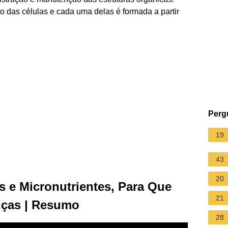
o das células e cada uma delas é formada a partir
Perg
19
43
20
 e Micronutrientes, Para Que
21
nças | Resumo
28