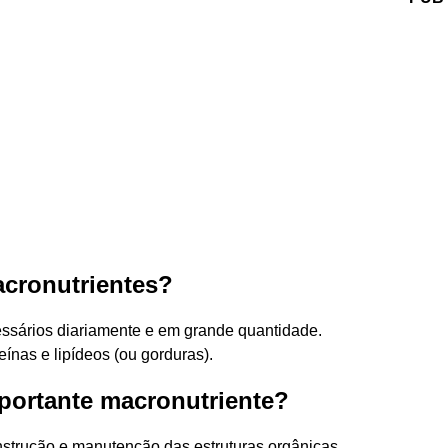
acronutrientes?
ios diariamente e em grande quantidade.
eínas e lipídeos (ou gorduras).
portante macronutriente?
nstrução e manutenção das estruturas orgânicas.