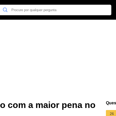
do com a maior pena no
Ques
26