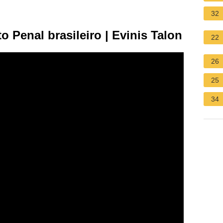
32
o Penal brasileiro | Evinis Talon
22
26
25
34