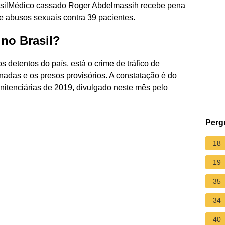
asilMédico cassado Roger Abdelmassih recebe pena
e abusos sexuais contra 39 pacientes.
 no Brasil?
 detentos do país, está o crime de tráfico de
adas e os presos provisórios. A constatação é do
itenciárias de 2019, divulgado neste mês pelo
Perg
18
19
35
34
40