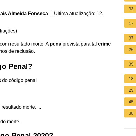
33
ais Almeida Fonseca
| Última atualização: 12.
17
liações
)
37
com resultado morte. A
pena
prevista para tal
crime
26
 anos de reclusão.
39
go Penal?
18
 do código penal
29
45
esultado morte. ...
38
ado morte.
igo Penal 2020?