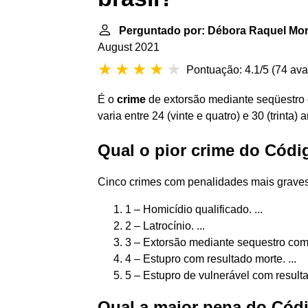
Perguntado por: Débora Raquel Mor
August 2021
Pontuação: 4.1/5
(
74 ava
É o
crime
de extorsão mediante seqüestro 
varia entre 24 (vinte e quatro) e 30 (trinta)
Qual o pior crime do Códi
Cinco crimes com penalidades mais graves
1 – Homicídio qualificado. ...
2 – Latrocínio. ...
3 – Extorsão mediante sequestro com r
4 – Estupro com resultado morte. ...
5 – Estupro de vulnerável com result
Qual a maior pena do Cód