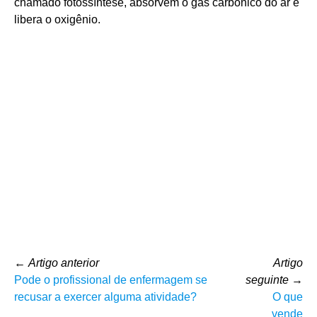
chamado fotossíntese, absorvem o gás carbônico do ar e
libera o oxigênio.
←
Artigo anterior
Artigo
Pode o profissional de enfermagem se
seguinte
→
recusar a exercer alguma atividade?
O que
vende