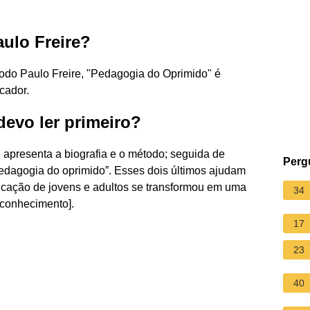
aulo Freire?
todo Paulo Freire, "Pedagogia do Oprimido" é
cador.
devo ler primeiro?
 apresenta a biografia e o método; seguida de
Perg
edagogia do oprimido”. Esses dois últimos ajudam
ação de jovens e adultos se transformou em uma
34
 conhecimento].
17
23
40