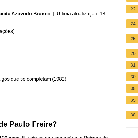
22
meida Azevedo Branco
| Última atualização: 18.
24
iações
)
25
20
31
30
rtigos que se completam (1982)
35
35
38
de Paulo Freire?