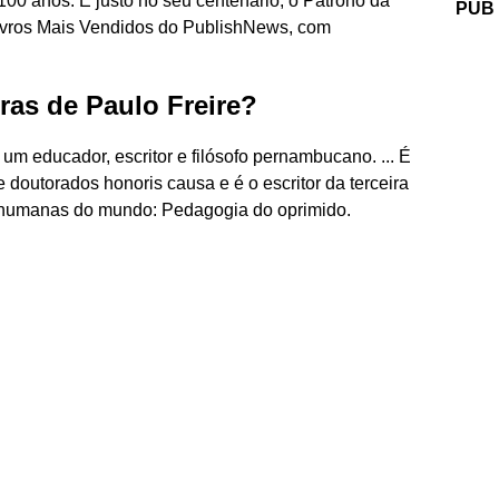
 100 anos. E justo no seu centenário, o Patrono da
PUB
Livros Mais Vendidos do PublishNews, com
ras de Paulo Freire?
um educador, escritor e filósofo pernambucano. ... É
e doutorados honoris causa e é o escritor da terceira
s humanas do mundo: Pedagogia do oprimido.