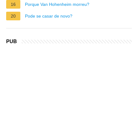
16
Porque Van Hohenheim morreu?
20
Pode se casar de novo?
PUB