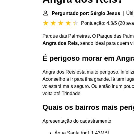
Perguntado por: Sérgio Jesus
| Últi
Pontuação: 4.3/5
(
20 ava
Parque das Palmeiras. O Parque das Palm
Angra dos Reis
, sendo ideal para quem v
É perigoso morar em Angr
Angra dos Reis está muito perigoso. Infeliz
Aconselho a ir para ilha grande, lá tem lu
vc estará mais seguro. Ou então ir um pouco
volta até Trindade.
Quais os bairros mais per
Apresentação do cadastramento
Água Santa (pdf, 1,43MB)