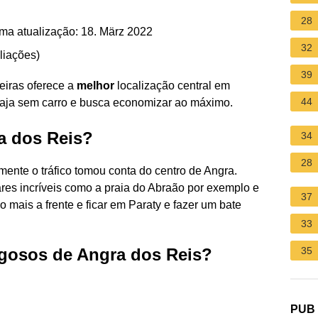
28
ma atualização: 18. März 2022
32
liações
)
39
eiras oferece a
melhor
localização central em
44
iaja sem carro e busca economizar ao máximo.
a dos Reis?
34
28
mente o tráfico tomou conta do centro de Angra.
gares incríveis como a praia do Abraão por exemplo e
37
 mais a frente e ficar em Paraty e fazer um bate
33
igosos de Angra dos Reis?
35
PUB