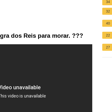
34
32
40
gra dos Reis para morar. ???
22
27