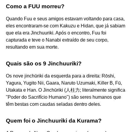
Como a FUU morreu?
Quando Fuu e seus amigos estavam voltando para casa,
eles encontraram-se com Kakuzu e Hidan, que já sabiam
que ela era Jinchuuriki. Após o encontro, Fuu foi
capturada e teve o Nanabi extraído de seu corpo,
resultando em sua morte.
Quais são os 9 Jinchuuriki?
Os nove jinchūriki da esquerda para a direita: Rōshi,
Yagura, Yugito Nii, Gaara, Naruto Uzumaki, Killer B, Fū,
Utakata e Han. O Jinchūriki (人柱力; literalmente significa
"Poder do Sacrifício Humano") são seres humanos que
têm bestas com caudas seladas dentro deles.
Quem foi o Jinchuuriki da Kurama?