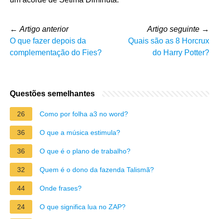
←
Artigo anterior
Artigo seguinte
→
O que fazer depois da
Quais são as 8 Horcrux
complementação do Fies?
do Harry Potter?
Questões semelhantes
26
Como por folha a3 no word?
36
O que a música estimula?
36
O que é o plano de trabalho?
32
Quem é o dono da fazenda Talismã?
44
Onde frases?
24
O que significa lua no ZAP?