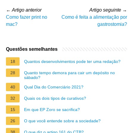
←
Artigo anterior
Artigo seguinte
→
Como fazer print no
Como é feita a alimentação por
mac?
gastrostomia?
Questões semelhantes
18
Quantos desenvolvimentos pode ter uma redação?
28
Quanto tempo demora para cair um depósito no
sábado?
40
Qual Dia do Comerciário 2021?
32
Quais os dois tipos de curativos?
15
Em que EP Zoro se sacrifica?
26
O que você entende sobre a sociedade?
38
O que diz o artigo 161 do CTB?