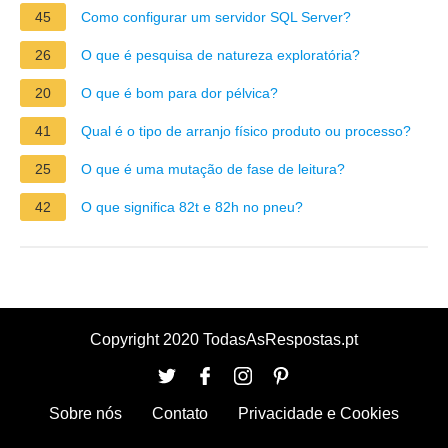
45
Como configurar um servidor SQL Server?
26
O que é pesquisa de natureza exploratória?
20
O que é bom para dor pélvica?
41
Qual é o tipo de arranjo físico produto ou processo?
25
O que é uma mutação de fase de leitura?
42
O que significa 82t e 82h no pneu?
Copyright 2020 TodasAsRespostas.pt
Sobre nós
Contato
Privacidade e Cookies