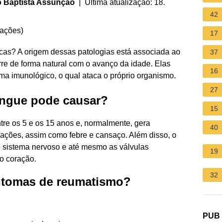
o Baptista Assunção
| Última atualização: 18.
42
iações
)
17
as? A origem dessas patologias está associada ao
37
rre de forma natural com o avanço da idade. Elas
16
ma imunológico, o qual ataca o próprio organismo.
27
angue pode causar?
15
re os 5 e os 15 anos e, normalmente, gera
40
lações, assim como febre e cansaço. Além disso, o
o sistema nervoso e até mesmo as válvulas
19
o coração.
32
intomas de reumatismo?
PUB