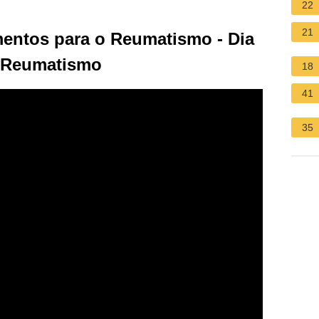
22
21
mentos para o Reumatismo - Dia
o Reumatismo
18
41
35