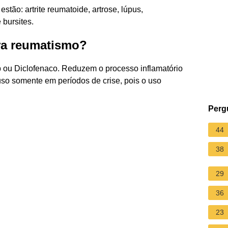
tão: artrite reumatoide, artrose, lúpus,
 bursites.
ra reumatismo?
ib ou Diclofenaco. Reduzem o processo inflamatório
so somente em períodos de crise, pois o uso
Perg
44
38
29
36
23