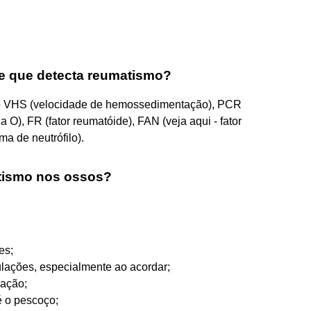
e que detecta reumatismo?
o VHS (velocidade de hemossedimentação), PCR
na O), FR (fator reumatóide), FAN (veja aqui - fator
ma de neutrófilo).
tismo nos ossos?
es;
ulações, especialmente ao acordar;
lação;
é o pescoço;