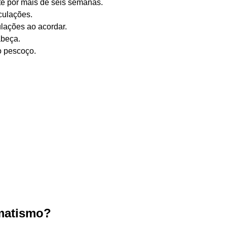
te por mais de seis semanas.
culações.
ulações ao acordar.
abeça.
o pescoço.
umatismo?