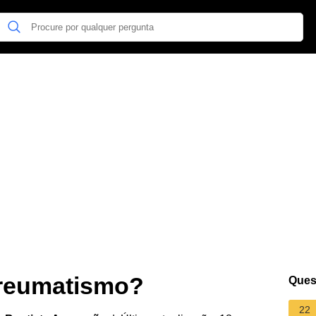
 reumatismo?
Ques
22