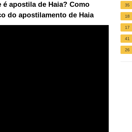
é apostila de Haia? Como
35
o do apostilamento de Haia
18
17
41
26