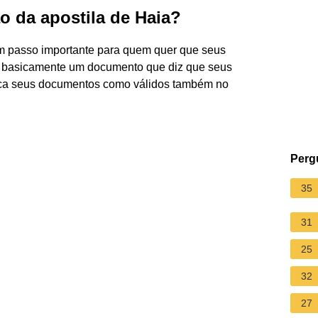
o da apostila de Haia?
um passo importante para quem quer que seus
 É basicamente um documento que diz que seus
ica seus documentos como válidos também no
Perg
35
31
25
32
27