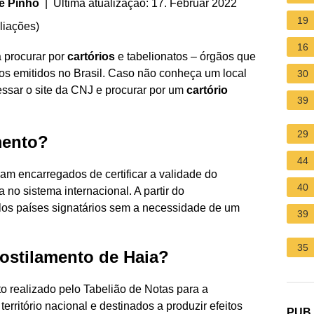
e Pinho
| Última atualização: 17. Februar 2022
19
liações
)
16
a procurar por
cartórios
e tabelionatos – órgãos que
tos emitidos no Brasil. Caso não conheça um local
30
essar o site da CNJ e procurar por um
cartório
39
29
mento?
44
icam encarregados de certificar a validade do
40
no sistema internacional. A partir do
los países signatários sem a necessidade de um
39
35
postilamento de Haia?
 realizado pelo Tabelião de Notas para a
rritório nacional e destinados a produzir efeitos
PUB