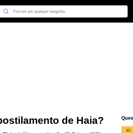
apostilamento de Haia?
Ques
45