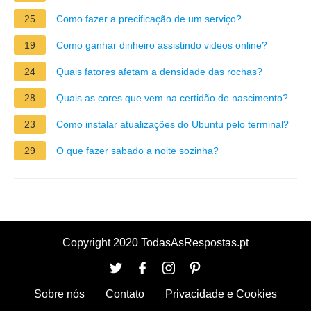
25
Como fazer a precificação de um serviço?
19
Como ganhar dinheiro assistindo videos online?
24
Quais fatores afetam a densidade das rochas?
28
Quais as cores que vem na certidão de nascimento?
23
Como instalar atualizações do Ubuntu pelo terminal?
29
O que fazer sabado a noite sozinha?
Copyright 2020 TodasAsRespostas.pt
Sobre nós
Contato
Privacidade e Cookies