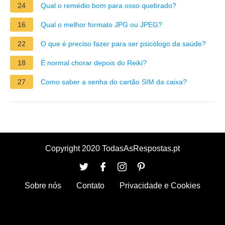
24
Qual o remédio bom para osso quebrado?
16
Qual o melhor formato JPG ou JPEG?
22
O que é preciso fazer para ser psicólogo da saúde?
18
É normal chorar depois do Reiki?
27
Como saber a senha do cartão SIM da caixa?
Copyright 2020 TodasAsRespostas.pt
Sobre nós
Contato
Privacidade e Cookies