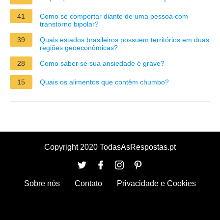
41
Como se comportar diante de uma pessoa com
transtorno bipolar?
39
Quais estados brasileiros possuem territórios em duas
regiões geoeconômicas?
28
Como saber se sua ansiedade é grave?
15
Quais os alimentos que contêm chumbo?
Copyright 2020 TodasAsRespostas.pt
Sobre nós
Contato
Privacidade e Cookies