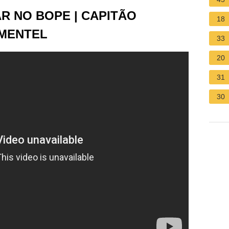
R NO BOPE | CAPITÃO
18
IMENTEL
33
20
31
30