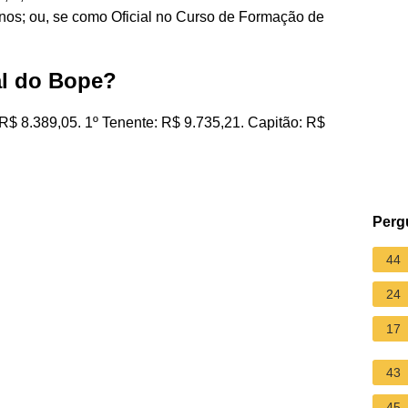
nos; ou, se como Oficial no Curso de Formação de
al do Bope?
: R$ 8.389,05. 1º Tenente: R$ 9.735,21. Capitão: R$
Perg
44
24
17
43
45