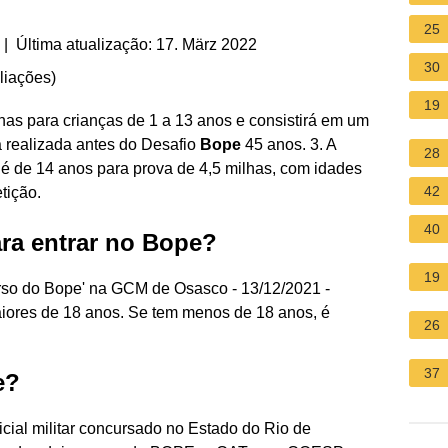
25
| Última atualização: 17. März 2022
30
liações
)
19
s para crianças de 1 a 13 anos e consistirá em um
 realizada antes do Desafio
Bope
45 anos. 3. A
28
 é de 14 anos para prova de 4,5 milhas, com idades
42
tição.
40
ra entrar no Bope?
19
urso do Bope' na GCM de Osasco - 13/12/2021 -
aiores de 18 anos. Se tem menos de 18 anos, é
26
37
e?
icial militar concursado no Estado do Rio de