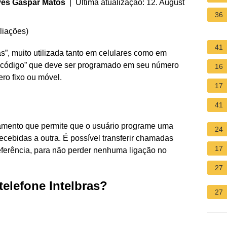
ves Gaspar Matos
| Última atualização: 12. August
36
liações
)
41
s”, muito utilizada tanto em celulares como em
m “código” que deve ser programado em seu número
16
ero fixo ou móvel.
17
?
41
amento que permite que o usuário programe uma
24
recebidas a outra. É possível transferir chamadas
17
ferência, para não perder nenhuma ligação no
27
elefone Intelbras?
27