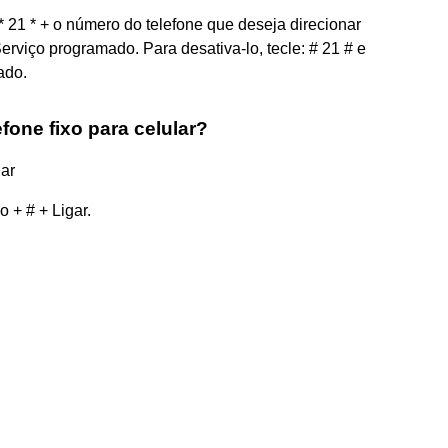
 * 21 * + o número do telefone que deseja direcionar
viço programado. Para desativa-lo, tecle: # 21 # e
ado.
one fixo para celular?
lar
 + # + Ligar.