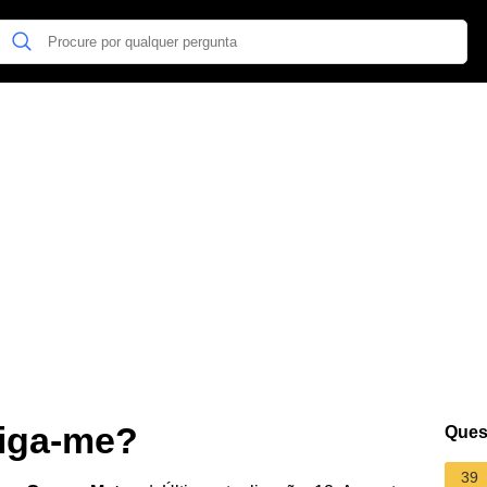
siga-me?
Ques
39