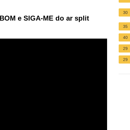
30
BOM e SIGA-ME do ar split
35
40
29
29