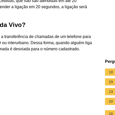
ecebidas, que não são atendidas em até 20
ender a ligação em 20 segundos, a ligação será
da Vivo?
 a transferência de chamadas de um telefone para
lar ou interurbano. Dessa forma, quando alguém liga
mada é desviada para o número cadastrado.
Perg
18
29
23
20
16