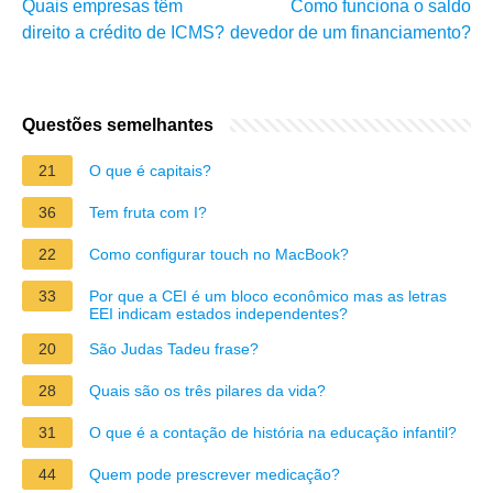
Quais empresas têm
Como funciona o saldo
direito a crédito de ICMS?
devedor de um financiamento?
Questões semelhantes
21
O que é capitais?
36
Tem fruta com I?
22
Como configurar touch no MacBook?
33
Por que a CEI é um bloco econômico mas as letras
EEI indicam estados independentes?
20
São Judas Tadeu frase?
28
Quais são os três pilares da vida?
31
O que é a contação de história na educação infantil?
44
Quem pode prescrever medicação?