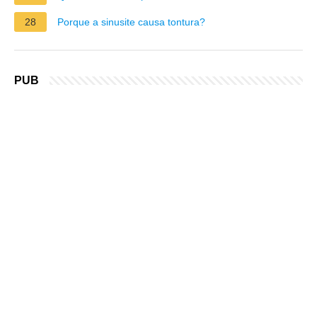
28
Porque a sinusite causa tontura?
PUB