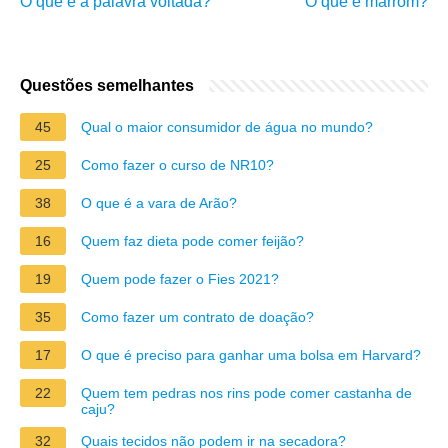
O que e a palavra voltada?
O que é marrom?
Questões semelhantes
45
Qual o maior consumidor de água no mundo?
25
Como fazer o curso de NR10?
38
O que é a vara de Arão?
16
Quem faz dieta pode comer feijão?
19
Quem pode fazer o Fies 2021?
35
Como fazer um contrato de doação?
17
O que é preciso para ganhar uma bolsa em Harvard?
22
Quem tem pedras nos rins pode comer castanha de
caju?
32
Quais tecidos não podem ir na secadora?