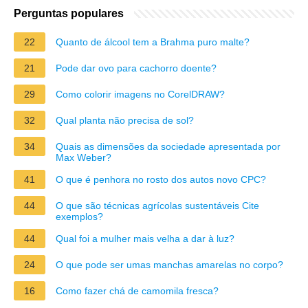
Perguntas populares
22
Quanto de álcool tem a Brahma puro malte?
21
Pode dar ovo para cachorro doente?
29
Como colorir imagens no CorelDRAW?
32
Qual planta não precisa de sol?
34
Quais as dimensões da sociedade apresentada por
Max Weber?
41
O que é penhora no rosto dos autos novo CPC?
44
O que são técnicas agrícolas sustentáveis Cite
exemplos?
44
Qual foi a mulher mais velha a dar à luz?
24
O que pode ser umas manchas amarelas no corpo?
16
Como fazer chá de camomila fresca?