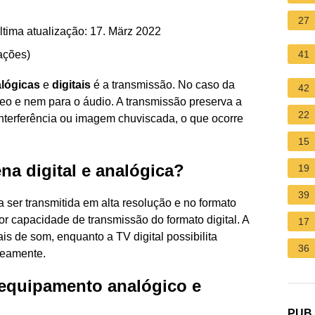
27
tima atualização: 17. März 2022
ações
)
41
lógicas
e
digitais
é a transmissão. No caso da
42
deo e nem para o áudio. A transmissão preserva a
22
interferência ou imagem chuviscada, o que ocorre
15
ena digital e analógica?
19
39
ser transmitida em alta resolução e no formato
r capacidade de transmissão do formato digital. A
17
s de som, enquanto a TV digital possibilita
36
aneamente.
 equipamento analógico e
PUB