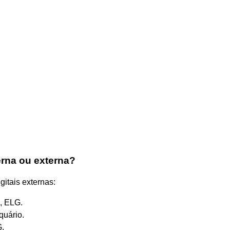
erna ou externa?
gitais externas:
, ELG.
quário.
G.