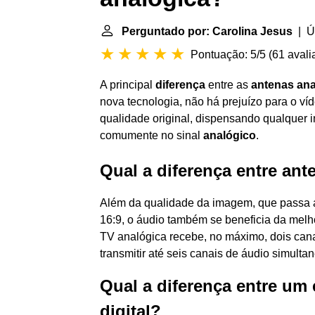
Perguntado por: Carolina Jesus
| Úl
Pontuação: 5/5
(
61 avali
A principal
diferença
entre as
antenas ana
nova tecnologia, não há prejuízo para o ví
qualidade original, dispensando qualquer 
comumente no sinal
analógico
.
Qual a diferença entre ant
Além da qualidade da imagem, que passa a 
16:9, o áudio também se beneficia da melho
TV analógica recebe, no máximo, dois canai
transmitir até seis canais de áudio simult
Qual a diferença entre um
digital?