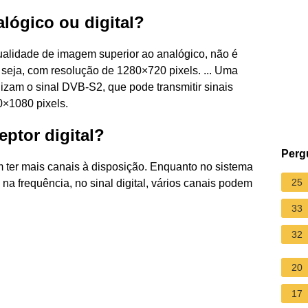
lógico ou digital?
ualidade de imagem superior ao analógico, não é
eja, com resolução de 1280×720 pixels. ... Uma
izam o sinal DVB-S2, que pode transmitir sinais
0×1080 pixels.
ptor digital?
Perg
 ter mais canais à disposição. Enquanto no sistema
25
a frequência, no sinal digital, vários canais podem
33
32
20
17