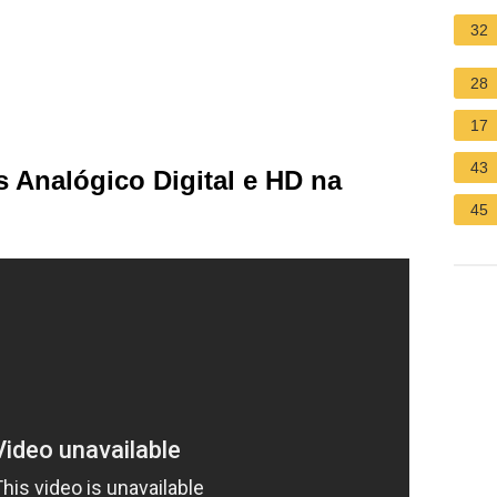
32
28
17
43
s Analógico Digital e HD na
45