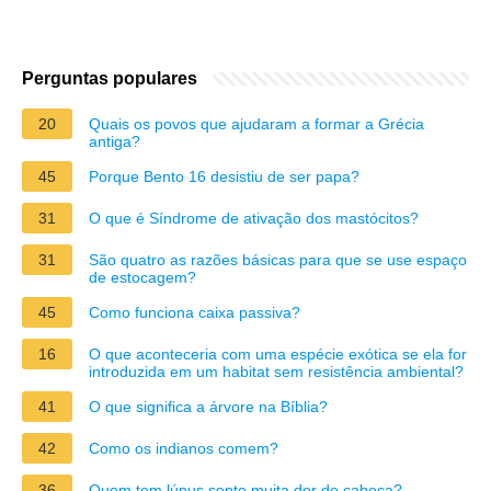
Perguntas populares
20
Quais os povos que ajudaram a formar a Grécia
antiga?
45
Porque Bento 16 desistiu de ser papa?
31
O que é Síndrome de ativação dos mastócitos?
31
São quatro as razões básicas para que se use espaço
de estocagem?
45
Como funciona caixa passiva?
16
O que aconteceria com uma espécie exótica se ela for
introduzida em um habitat sem resistência ambiental?
41
O que significa a árvore na Bíblia?
42
Como os indianos comem?
36
Quem tem lúpus sente muita dor de cabeça?