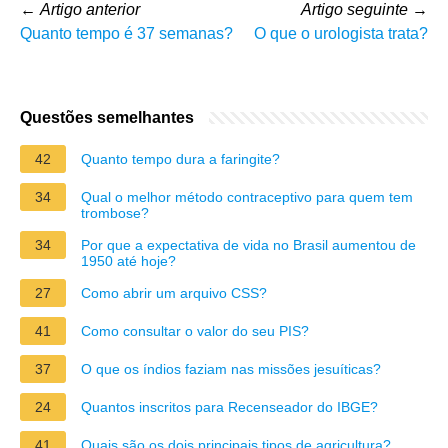
←
Artigo anterior
Artigo seguinte
→
Quanto tempo é 37 semanas?
O que o urologista trata?
Questões semelhantes
42
Quanto tempo dura a faringite?
34
Qual o melhor método contraceptivo para quem tem
trombose?
34
Por que a expectativa de vida no Brasil aumentou de
1950 até hoje?
27
Como abrir um arquivo CSS?
41
Como consultar o valor do seu PIS?
37
O que os índios faziam nas missões jesuíticas?
24
Quantos inscritos para Recenseador do IBGE?
41
Quais são os dois principais tipos de agricultura?