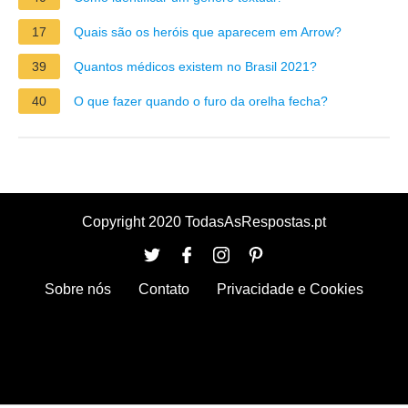
17
Quais são os heróis que aparecem em Arrow?
39
Quantos médicos existem no Brasil 2021?
40
O que fazer quando o furo da orelha fecha?
Copyright 2020 TodasAsRespostas.pt
Sobre nós
Contato
Privacidade e Cookies