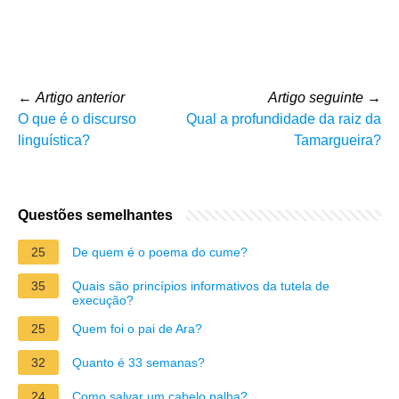
←
Artigo anterior
Artigo seguinte
→
O que é o discurso
Qual a profundidade da raiz da
linguística?
Tamargueira?
Questões semelhantes
25
De quem é o poema do cume?
35
Quais são princípios informativos da tutela de
execução?
25
Quem foi o pai de Ara?
32
Quanto é 33 semanas?
24
Como salvar um cabelo palha?