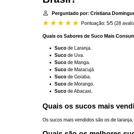
Perguntado por: Cristiana Domingue
Pontuação: 5/5
(
28 avali
Quais os Sabores de
Suco Mais Consu
Suco
de Laranja.
Suco
de Uva.
Suco
de Manga.
Suco
de Maracujá
Suco
de Goiaba.
Suco
de Morango.
Suco
de Abacaxi.
Quais os sucos mais vendi
Os sucos mais vendidos são os de laranja,
Quais são os melhores su