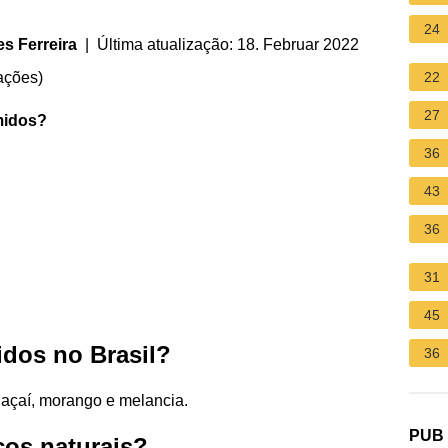
24
s Ferreira
| Última atualização: 18. Februar 2022
ações
)
22
27
midos
?
36
43
36
31
45
dos no Brasil?
36
 açaí, morango e melancia.
PUB
cos naturais?