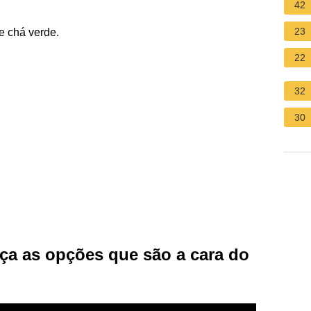
42
23
e chá verde.
22
32
30
eça as opções que são a cara do