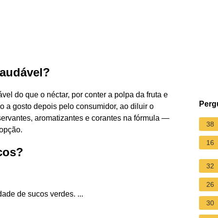
saudável?
el do que o néctar, por conter a polpa da fruta e
Perg
 a gosto depois pelo consumidor, ao diluir o
rvantes, aromatizantes e corantes na fórmula —
38
 opção.
16
cos?
32
26
ade de sucos verdes. ...
30