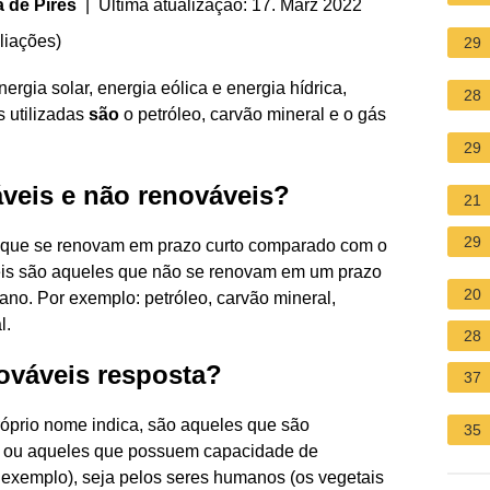
 de Pires
| Última atualização: 17. März 2022
liações
)
29
ergia solar, energia eólica e energia hídrica,
28
 utilizadas
são
o petróleo, carvão mineral e o gás
29
veis e não renováveis?
21
29
s que se renovam em prazo curto comparado com o
eis são aqueles que não se renovam em um prazo
20
no. Por exemplo: petróleo, carvão mineral,
l.
28
ováveis resposta?
37
róprio nome indica, são aqueles que são
35
s) ou aqueles que possuem capacidade de
r exemplo), seja pelos seres humanos (os vegetais