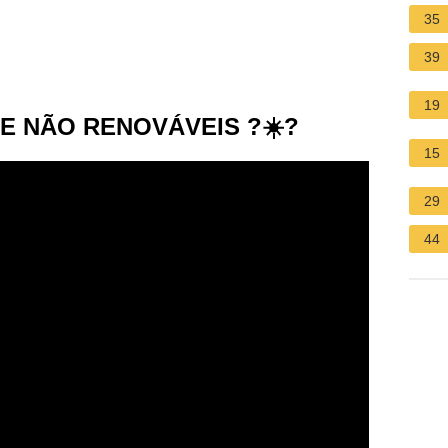
35
39
19
E NÃO RENOVÁVEIS ?☀️?
15
29
44