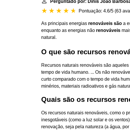
Perguntado por: Dinis João Barbosa
Pontuação: 4.6/5
(
63 ava
As principais energias
renováveis são
a en
enquanto as energias não
renováveis
mais
natural.
O que são recursos renová
Recursos naturais renováveis são aquele
tempo de vida humano. ... Os não renováv
curto comparado com o tempo de vida huma
minérios, materiais radioativos e gás natura
Quais são os recursos ren
Os recursos naturais renováveis, como o p
inesgotáveis (como a luz solar e os vento
renovação, seja pela natureza (a água, po