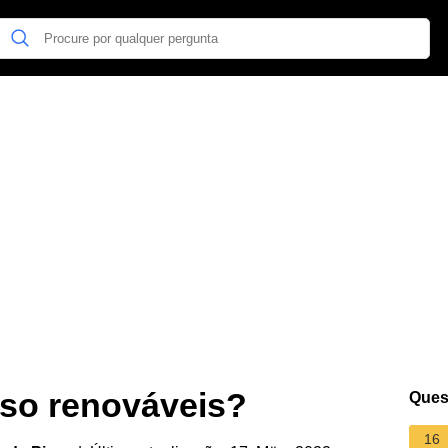
rso renováveis?
Ques
16