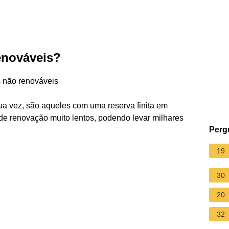
enováveis?
s não renováveis
sua vez, são aqueles com uma reserva finita em
e renovação muito lentos, podendo levar milhares
Perg
19
30
20
32