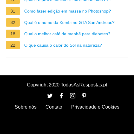
31
Como fazer edição em massa no Photoshop?
32
Qual é o nome da Kombi no GTA San Andreas?
18
Qual o melhor café da manhã para diabetes?
22
O que causa o calor do Sol na natureza?
Copyright 2020 TodasAsRespostas.pt
Sobre nós
Contato
Privacidade e Cookies