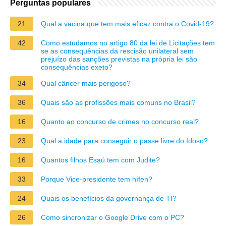
Perguntas populares
21
Qual a vacina que tem mais eficaz contra o Covid-19?
42
Como estudamos no artigo 80 da lei de Licitações tem
se as consequências da rescisão unilateral sem
prejuízo das sanções previstas na própria lei são
consequências exeto?
34
Qual câncer mais perigoso?
36
Quais são as profissões mais comuns no Brasil?
16
Quanto ao concurso de crimes no concurso real?
23
Qual a idade para conseguir o passe livre do Idoso?
16
Quantos filhos Esaú tem com Judite?
33
Porque Vice-presidente tem hífen?
24
Quais os benefícios da governança de TI?
26
Como sincronizar o Google Drive com o PC?