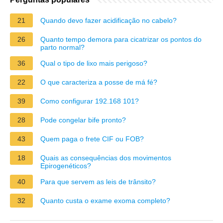
21
Quando devo fazer acidificação no cabelo?
26
Quanto tempo demora para cicatrizar os pontos do
parto normal?
36
Qual o tipo de lixo mais perigoso?
22
O que caracteriza a posse de má fé?
39
Como configurar 192.168 101?
28
Pode congelar bife pronto?
43
Quem paga o frete CIF ou FOB?
18
Quais as consequências dos movimentos
Epirogenéticos?
40
Para que servem as leis de trânsito?
32
Quanto custa o exame exoma completo?