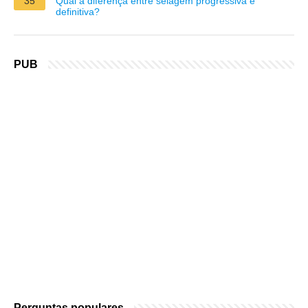
35
Qual a diferença entre selagem progressiva e
definitiva?
PUB
Perguntas populares