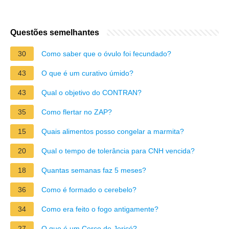
Questões semelhantes
30
Como saber que o óvulo foi fecundado?
43
O que é um curativo úmido?
43
Qual o objetivo do CONTRAN?
35
Como flertar no ZAP?
15
Quais alimentos posso congelar a marmita?
20
Qual o tempo de tolerância para CNH vencida?
18
Quantas semanas faz 5 meses?
36
Como é formado o cerebelo?
34
Como era feito o fogo antigamente?
27
O que é um Cerco de Jericó?