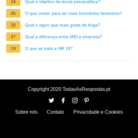
24
Qual o objetivo da teoria psicanalítica?
45
O que comer para ter mais hormônios femininos?
20
Qual o signo que mais gosta de briga?
37
Qual a diferença entre MEI e empresa?
19
O que se trata a NR 18?
Copyright 2020 TodasAsRespostas.pt
Sobre nós
Contato
Privacidade e Cookies