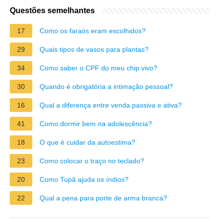
Questões semelhantes
17
Como os faraós eram escolhidos?
29
Quais tipos de vasos para plantas?
34
Como saber o CPF do meu chip vivo?
30
Quando é obrigatória a intimação pessoal?
16
Qual a diferença entre venda passiva e ativa?
41
Como dormir bem na adolescência?
18
O que é cuidar da autoestima?
23
Como colocar o traço no teclado?
20
Como Tupã ajuda os índios?
22
Qual a pena para porte de arma branca?