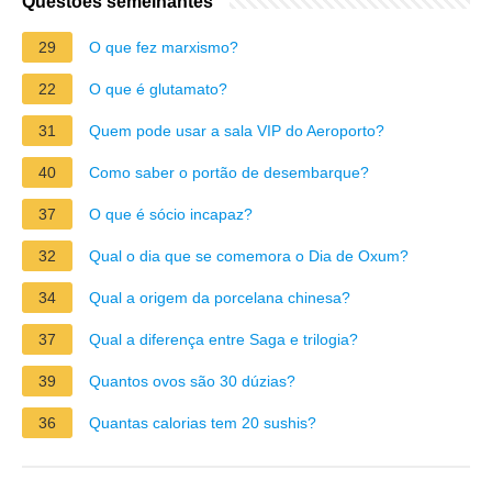
Questões semelhantes
29
O que fez marxismo?
22
O que é glutamato?
31
Quem pode usar a sala VIP do Aeroporto?
40
Como saber o portão de desembarque?
37
O que é sócio incapaz?
32
Qual o dia que se comemora o Dia de Oxum?
34
Qual a origem da porcelana chinesa?
37
Qual a diferença entre Saga e trilogia?
39
Quantos ovos são 30 dúzias?
36
Quantas calorias tem 20 sushis?