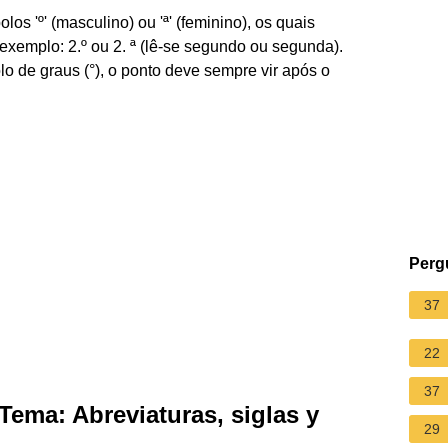
 'º' (masculino) ou 'ª' (feminino), os quais
exemplo: 2.º ou 2. ª (lê-se segundo ou segunda).
o de graus (°), o ponto deve sempre vir após o
Perg
37
22
37
 Tema: Abreviaturas, siglas y
29