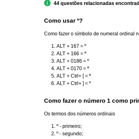
44 questões relacionadas encontra
Como usar º?
Como fazer o símbolo de numeral ordinal 
ALT + 167 = º
ALT + 166 = ª
ALT + 0186 = º
ALT + 0170 = ª
ALT + Ctrl+ [ = ª
ALT + Ctrl+ ] = º
Como fazer o número 1 como pri
Os termos dos números ordinais
º - primeiro;
º - segundo;