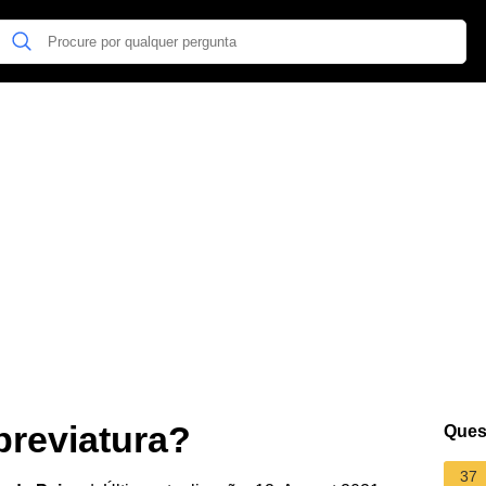
breviatura?
Ques
37