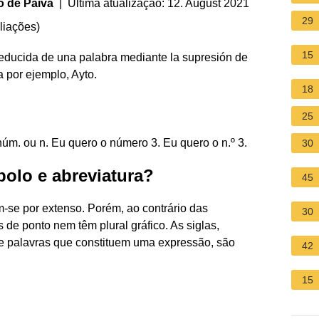
o de Paiva
| Última atualização: 12. August 2021
29
liações
)
15
reducida de una palabra mediante la supresión de
ica por ejemplo, Ayto.
18
25
núm. ou n. Eu quero o número 3. Eu quero o n.º 3.
30
bolo e abreviatura?
45
m-se por extenso. Porém, ao contrário das
30
 de ponto nem têm plural gráfico. As siglas,
 de palavras que constituem uma expressão, são
42
15