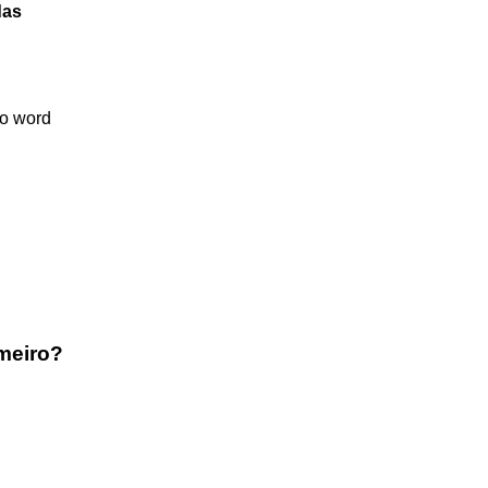
das
no word
meiro?