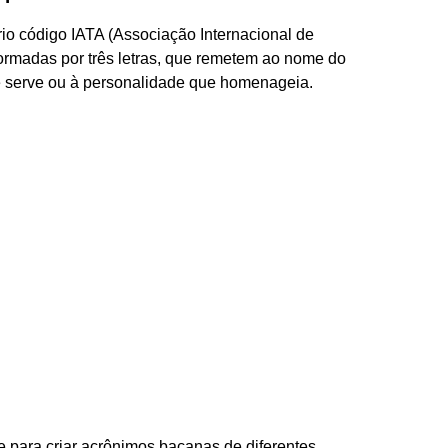
rio código IATA (Associação Internacional de
formadas por três letras, que remetem ao nome do
le serve ou à personalidade que homenageia.
 para criar acrônimos bacanas de diferentes