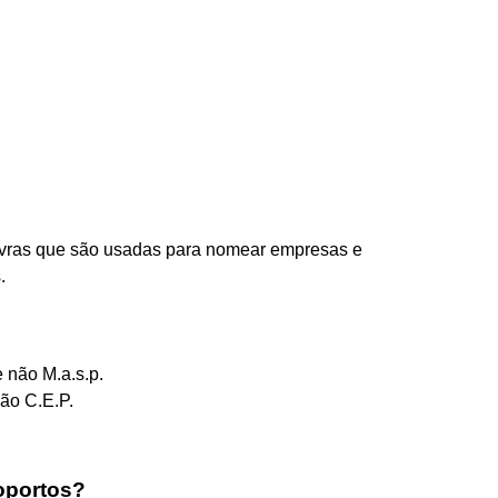
alavras que são usadas para nomear empresas e
.
 não M.a.s.p.
ão C.E.P.
roportos?