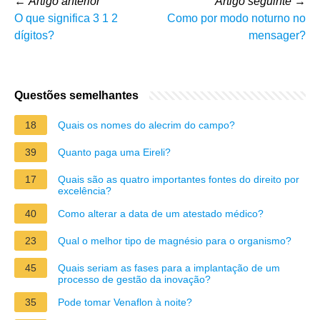
←
Artigo anterior
Artigo seguinte
→
O que significa 3 1 2
Como por modo noturno no
dígitos?
mensager?
Questões semelhantes
18
Quais os nomes do alecrim do campo?
39
Quanto paga uma Eireli?
17
Quais são as quatro importantes fontes do direito por
excelência?
40
Como alterar a data de um atestado médico?
23
Qual o melhor tipo de magnésio para o organismo?
45
Quais seriam as fases para a implantação de um
processo de gestão da inovação?
35
Pode tomar Venaflon à noite?